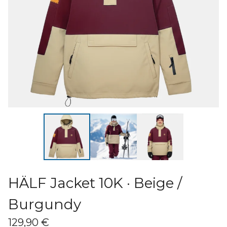
HÄLF Jacket 10K · Beige /
Burgundy
129,90
€