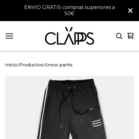
ENVIO GRATIS compras superiores a
50€
Ver
0
car
art
Inicio
Productos
Snow pants