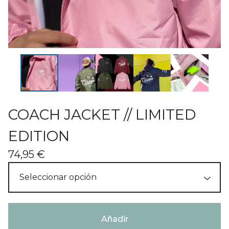
COACH JACKET // LIMITED
EDITION
74,95
€
Añadir