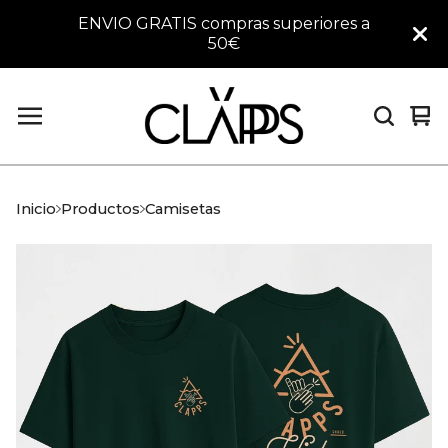
ENVIO GRATIS compras superiores a
50€
Ver
0
car
art
Inicio
Productos
Camisetas