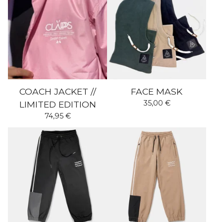
COACH JACKET //
FACE MASK
35,00
€
LIMITED EDITION
74,95
€